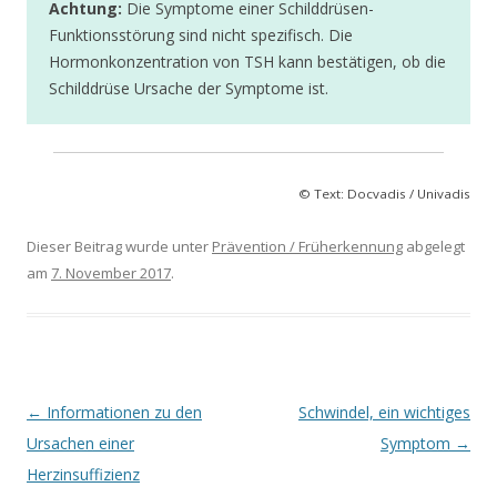
Achtung:
Die Symptome einer Schilddrüsen-
Funktionsstörung sind nicht spezifisch. Die
Hormonkonzentration von TSH kann bestätigen, ob die
Schilddrüse Ursache der Symptome ist.
© Text: Docvadis / Univadis
Dieser Beitrag wurde unter
Prävention / Früherkennung
abgelegt
am
7. November 2017
.
Beitrags-
←
Informationen zu den
Schwindel, ein wichtiges
Navigation
Ursachen einer
Symptom
→
Herzinsuffizienz